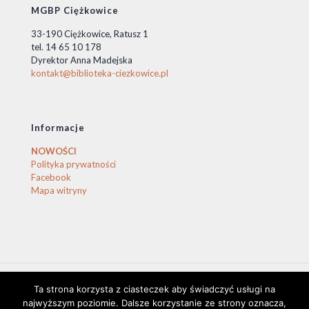
MGBP Ciężkowice
33-190 Ciężkowice, Ratusz 1
tel. 14 65 10 178
Dyrektor Anna Madejska
kontakt@biblioteka-ciezkowice.pl
Informacje
NOWOŚCI
Polityka prywatności
Facebook
Mapa witryny
Ta strona korzysta z ciasteczek aby świadczyć usługi na
© 2020 Biblioteka Ciężkowice. © by stasio
najwyższym poziomie. Dalsze korzystanie ze strony oznacza,