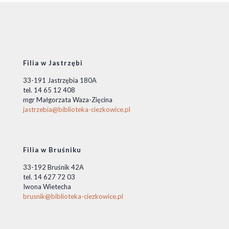
Filia w Jastrzębi
33-191 Jastrzębia 180A
tel. 14 65 12 408
mgr Małgorzata Waza-Zięcina
jastrzebia@biblioteka-ciezkowice.pl
Filia w Bruśniku
33-192 Bruśnik 42A
tel. 14 627 72 03
Iwona Wietecha
brusnik@biblioteka-ciezkowice.pl