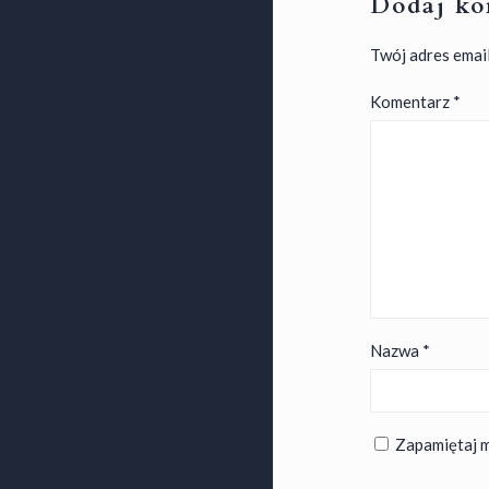
Dodaj ko
Twój adres email
Komentarz
*
Nazwa
*
Zapamiętaj m