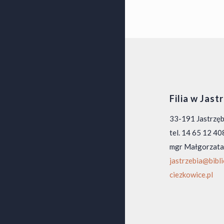
Filia w Jast
33-191 Jastrzę
tel. 14 65 12 40
mgr Małgorzata
jastrzebia@bibl
ciezkowice.pl