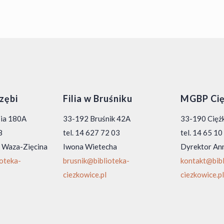
rzębi
Filia w Bruśniku
MGBP Cię
bia 180A
33-192 Bruśnik 42A
33-190 Ciężk
8
tel. 14 627 72 03
tel. 14 65 1
 Waza-Zięcina
Iwona Wietecha
Dyrektor An
ioteka-
brusnik@biblioteka-
kontakt@bibl
ciezkowice.pl
ciezkowice.pl