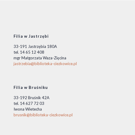
Filia w Jastrzębi
33-191 Jastrzębia 180A
tel. 14 65 12 408
mgr Małgorzata Waza-Zięcina
jastrzebia@biblioteka-ciezkowice.pl
Filia w Bruśniku
33-192 Bruśnik 42A
tel. 14 627 72 03
Iwona Wietecha
brusnik@biblioteka-ciezkowice.pl