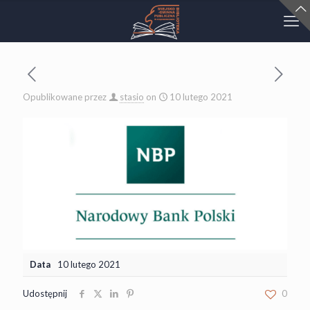
Opublikowane przez
stasio
on
10 lutego 2021
Data
10 lutego 2021
Udostępnij
0