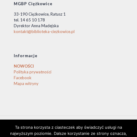
MGBP Ciężkowice
33-190 Ciężkowice, Ratusz 1
tel. 14 65 10 178
Dyrektor Anna Madejska
kontakt@biblioteka-ciezkowice.pl
Informacje
NOWOŚCI
Polityka prywatności
Facebook
Mapa witryny
Ta strona korzysta z ciasteczek aby świadczyć usługi na
© 2020 Biblioteka Ciężkowice. © by stasio
najwyższym poziomie. Dalsze korzystanie ze strony oznacza,