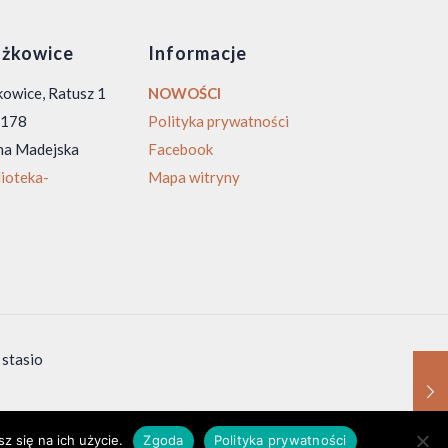
żkowice
Informacje
owice, Ratusz 1
NOWOŚCI
0 178
Polityka prywatności
na Madejska
Facebook
ioteka-
Mapa witryny
 stasio
z się na ich użycie.
Zgoda
Polityka prywatności