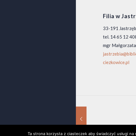
Filia w Jast
33-191 Jastrzę
tel. 14 65 12 40
mgr Małgorzata
jastrzebia@bibl
ciezkowice.pl
 września 2004
 września 2004
Ta strona korzysta z ciasteczek aby świadczyć usługi na