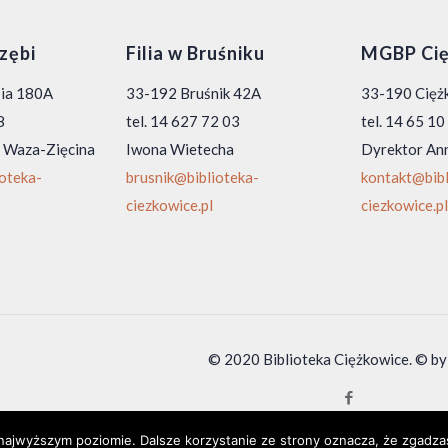
rzębi
Filia w Bruśniku
MGBP Cię
bia 180A
33-192 Bruśnik 42A
33-190 Ciężk
8
tel. 14 627 72 03
tel. 14 65 1
 Waza-Zięcina
Iwona Wietecha
Dyrektor An
ioteka-
brusnik@biblioteka-
kontakt@bibl
ciezkowice.pl
ciezkowice.pl
© 2020 Biblioteka Ciężkowice. © by
 najwyższym poziomie. Dalsze korzystanie ze strony oznacza, że zgadzas