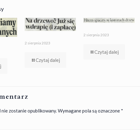
sy
2 sierpnia 2023
2 sierpnia 2023
Czytaj dalej
Czytaj dalej
j
mentarz
 nie zostanie opublikowany.
Wymagane pola są oznaczone
*