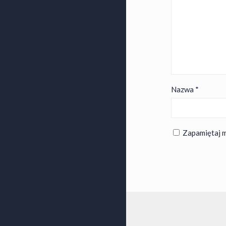
Nazwa
*
Zapamiętaj m