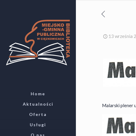
13 września 
Home
Aktualności
Malarski plener 
Oferta
Usługi
O nas