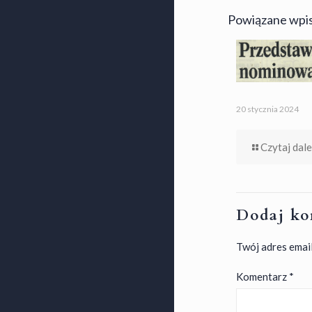
Powiązane wpi
20 stycznia 2024
Czytaj dale
Dodaj ko
Twój adres email
Komentarz
*