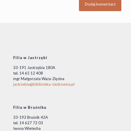
Filia w Jastrzębi
33-191 Jastrzębia 180A
tel. 14 65 12 408
mgr Małgorzata Waza-Zięcina
jastrzebia@biblioteka-ciezkowice.pl
Filia w Bruśniku
33-192 Bruśnik 42A
tel. 14 627 72 03
Iwona Wietecha