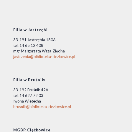
Filia w Jastrzębi
33-191 Jastrzębia 180A
tel. 14 65 12 408
mgr Małgorzata Waza-Zięcina
jastrzebia@biblioteka-ciezkowice.pl
Filia w Bruśniku
33-192 Bruśnik 42A
tel. 14 627 72 03
Iwona Wietecha
brusnik@biblioteka-ciezkowice.pl
MGBP Ciężkowice