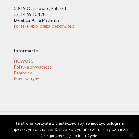
33-190 Ciężkowice, Ratusz 1
tel. 14 65 10 178
Dyrektor Anna Madejska
kontakt@biblioteka-ciezkowice.pl
Informacje
NOWOŚCI
Polityka prywatności
Facebook
Mapa witryny
Ta strona korzysta z ciasteczek aby świadczyć usługi na
© 2020 Biblioteka Ciężkowice. © by stasio
najwyższym poziomie. Dalsze korzystanie ze strony oznacza,
że zgadzasz się na ich użycie.