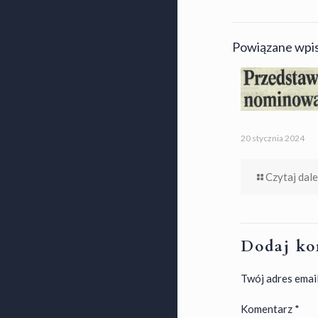
Powiązane wpi
20 stycznia 2024
Czytaj dale
Dodaj ko
Twój adres email
Komentarz
*