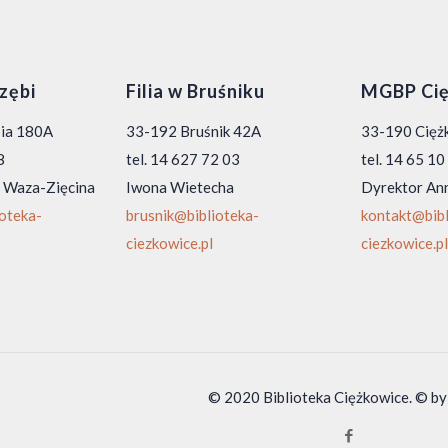
rzębi
Filia w Bruśniku
MGBP Cię
bia 180A
33-192 Bruśnik 42A
33-190 Ciężk
8
tel. 14 627 72 03
tel. 14 65 1
 Waza-Zięcina
Iwona Wietecha
Dyrektor An
ioteka-
brusnik@biblioteka-
kontakt@bibl
ciezkowice.pl
ciezkowice.pl
© 2020 Biblioteka Ciężkowice. © by