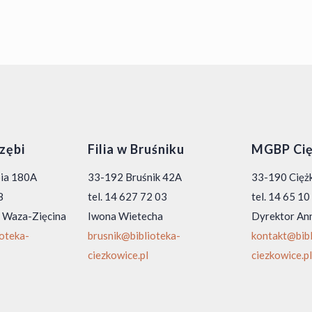
rzębi
Filia w Bruśniku
MGBP Cię
bia 180A
33-192 Bruśnik 42A
33-190 Ciężk
8
tel. 14 627 72 03
tel. 14 65 1
 Waza-Zięcina
Iwona Wietecha
Dyrektor An
ioteka-
brusnik@biblioteka-
kontakt@bibl
ciezkowice.pl
ciezkowice.pl