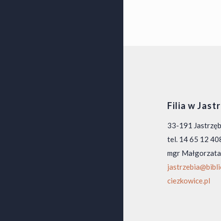
Filia w Jast
33-191 Jastrzę
tel. 14 65 12 40
mgr Małgorzata
jastrzebia@bibl
ciezkowice.pl