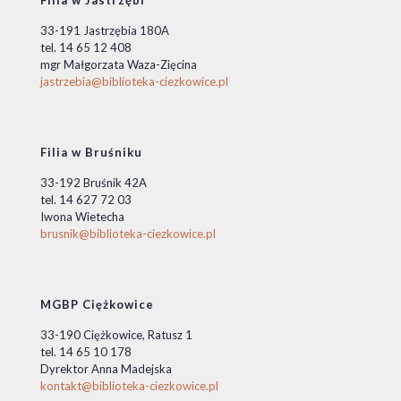
Filia w Jastrzębi
33-191 Jastrzębia 180A
tel. 14 65 12 408
mgr Małgorzata Waza-Zięcina
jastrzebia@biblioteka-ciezkowice.pl
Filia w Bruśniku
33-192 Bruśnik 42A
tel. 14 627 72 03
Iwona Wietecha
brusnik@biblioteka-ciezkowice.pl
MGBP Ciężkowice
33-190 Ciężkowice, Ratusz 1
tel. 14 65 10 178
Dyrektor Anna Madejska
kontakt@biblioteka-ciezkowice.pl