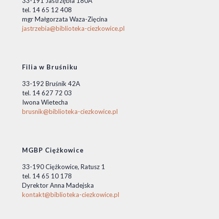
33-191 Jastrzębia 180A
tel. 14 65 12 408
mgr Małgorzata Waza-Zięcina
jastrzebia@biblioteka-ciezkowice.pl
Filia w Bruśniku
33-192 Bruśnik 42A
tel. 14 627 72 03
Iwona Wietecha
brusnik@biblioteka-ciezkowice.pl
MGBP Ciężkowice
33-190 Ciężkowice, Ratusz 1
tel. 14 65 10 178
Dyrektor Anna Madejska
kontakt@biblioteka-ciezkowice.pl