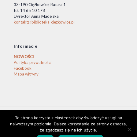
33-190 Ciężkowice, Ratusz 1
tel. 14 65 10 178
Dyrektor Anna Madejska
kontakt@biblioteka-ciezkowice.pl
Informacje
NOWOŚCI
Polityka prywatności
Facebook
Mapa witryny
Ta strona korzysta z ciasteczek aby świadczyć usługi na
© 2020 Biblioteka Ciężkowice. © by stasio
najwyższym poziomie. Dalsze korzystanie ze strony oznacza,
że zgadzasz się na ich użycie.