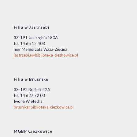
Filia w Jastrzębi
33-191 Jastrzębia 180A
tel. 14 65 12 408
mgr Małgorzata Waza-Zięcina
jastrzebia@biblioteka-ciezkowice.pl
Filia w Bruśniku
33-192 Bruśnik 42A
tel. 14 627 72 03
Iwona Wietecha
brusnik@biblioteka-ciezkowice.pl
MGBP Ciężkowice