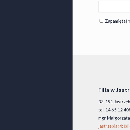
Zapamiętaj m
Filia w Jast
33-191 Jastrzę
tel. 14 65 12 40
mgr Małgorzata
jastrzebia@bibl