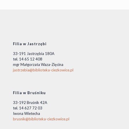
Filia w Jastrzębi
33-191 Jastrzębia 180A
tel. 14 65 12 408
mgr Małgorzata Waza-Zięcina
jastrzebia@biblioteka-ciezkowice.pl
Filia w Bruśniku
33-192 Bruśnik 42A
tel. 14 627 72 03
Iwona Wietecha
brusnik@biblioteka-ciezkowice.pl