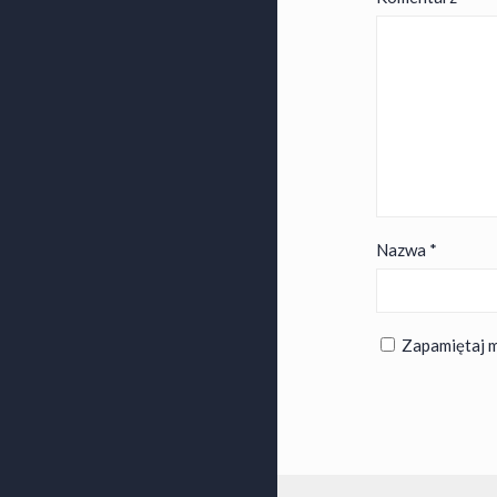
Nazwa
*
Zapamiętaj m