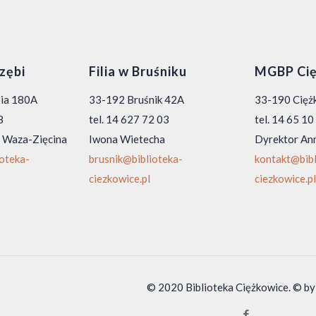
rzębi
Filia w Bruśniku
MGBP Cię
bia 180A
33-192 Bruśnik 42A
33-190 Ciężk
8
tel. 14 627 72 03
tel. 14 65 1
 Waza-Zięcina
Iwona Wietecha
Dyrektor An
ioteka-
brusnik@biblioteka-
kontakt@bibl
ciezkowice.pl
ciezkowice.pl
© 2020 Biblioteka Ciężkowice. © by