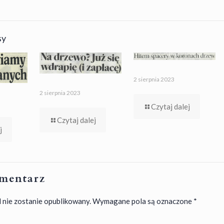
sy
2 sierpnia 2023
2 sierpnia 2023
Czytaj dalej
Czytaj dalej
j
mentarz
 nie zostanie opublikowany.
Wymagane pola są oznaczone
*