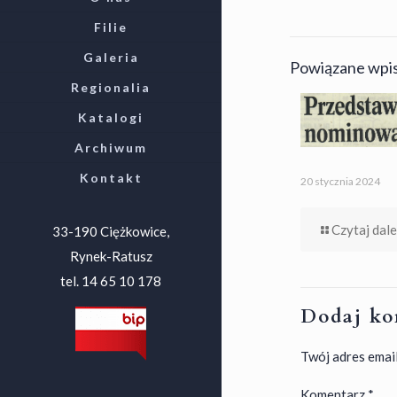
Filie
Galeria
Powiązane wpi
Regionalia
Katalogi
Archiwum
Kontakt
20 stycznia 2024
Czytaj dale
33-190 Ciężkowice,
Rynek-Ratusz
tel. 14 65 10 178
Dodaj ko
Twój adres email
Komentarz
*