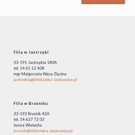
Filia w Jastrzębi
33-191 Jastrzębia 180A
tel. 14 65 12 408
mgr Małgorzata Waza-Zięcina
jastrzebia@biblioteka-ciezkowice.pl
Filia w Bruśniku
33-192 Bruśnik 42A
tel. 14 627 72 03
Iwona Wietecha
brusnik@biblioteka-ciezkowice.pl