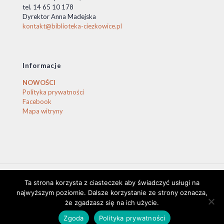
tel. 14 65 10 178
Dyrektor Anna Madejska
kontakt@biblioteka-ciezkowice.pl
Informacje
NOWOŚCI
Polityka prywatności
Facebook
Mapa witryny
Ta strona korzysta z ciasteczek aby świadczyć usługi na
© 2020 Biblioteka Ciężkowice. © by stasio
najwyższym poziomie. Dalsze korzystanie ze strony oznacza,
że zgadzasz się na ich użycie.
Zgoda
Polityka prywatności