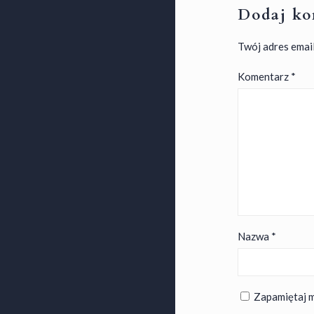
Dodaj ko
Twój adres email
Komentarz
*
Nazwa
*
Zapamiętaj m