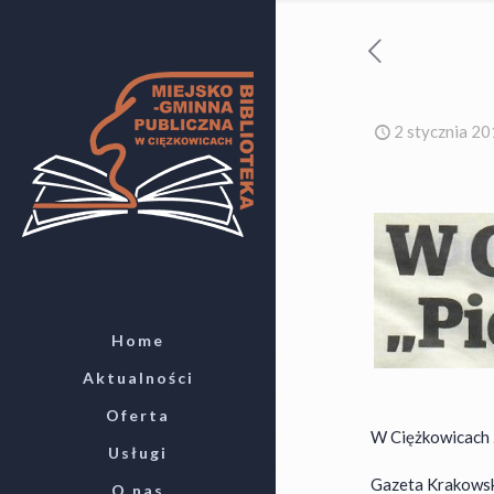
2 stycznia 2
Home
Aktualności
Oferta
W Ciężkowicach 
Usługi
Gazeta Krakowska
O nas