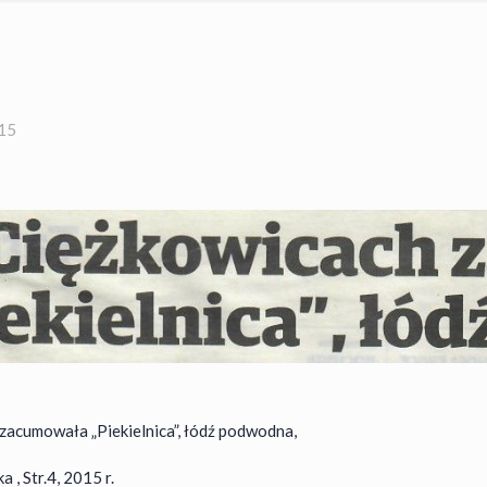
015
zacumowała „Piekielnica”, łódź podwodna,
 , Str.4, 2015 r.