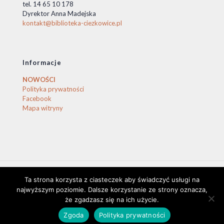
tel. 14 65 10 178
Dyrektor Anna Madejska
kontakt@biblioteka-ciezkowice.pl
Informacje
NOWOŚCI
Polityka prywatności
Facebook
Mapa witryny
Ta strona korzysta z ciasteczek aby świadczyć usługi na
© 2020 Biblioteka Ciężkowice. © by stasio
najwyższym poziomie. Dalsze korzystanie ze strony oznacza,
że zgadzasz się na ich użycie.
Zgoda
Polityka prywatności