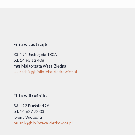
Filia w Jastrzębi
33-191 Jastrzębia 180A
tel. 14 65 12 408
mgr Małgorzata Waza-Zięcina
jastrzebia@biblioteka-ciezkowice.pl
Filia w Bruśniku
33-192 Bruśnik 42A
tel. 14 627 72 03
Iwona Wietecha
brusnik@biblioteka-ciezkowice.pl