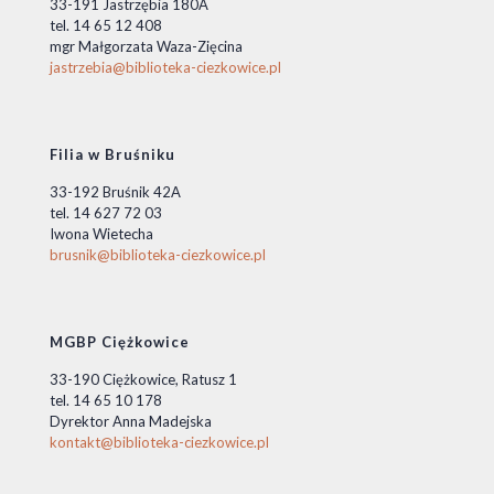
33-191 Jastrzębia 180A
tel. 14 65 12 408
mgr Małgorzata Waza-Zięcina
jastrzebia@biblioteka-ciezkowice.pl
Filia w Bruśniku
33-192 Bruśnik 42A
tel. 14 627 72 03
Iwona Wietecha
brusnik@biblioteka-ciezkowice.pl
MGBP Ciężkowice
33-190 Ciężkowice, Ratusz 1
tel. 14 65 10 178
Dyrektor Anna Madejska
kontakt@biblioteka-ciezkowice.pl