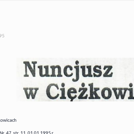
995
kowicach
r. 47, str. 11, 01.01.1995 r.