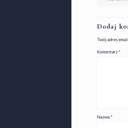
Dodaj ko
Twój adres email
Komentarz
*
Nazwa
*