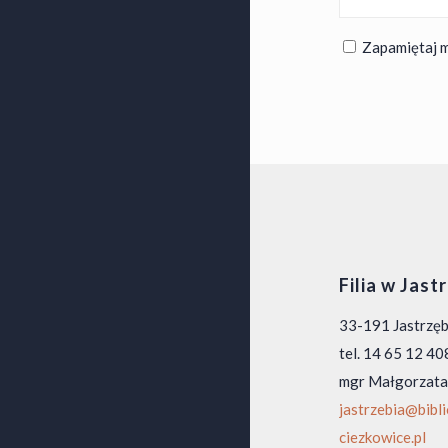
Zapamiętaj m
Filia w Jast
33-191 Jastrzę
tel. 14 65 12 40
mgr Małgorzata
jastrzebia@bibl
ciezkowice.pl