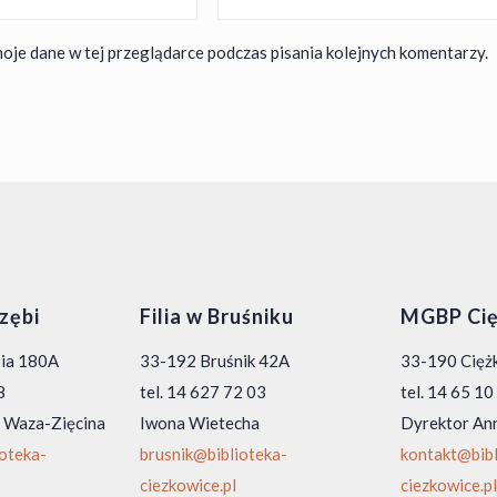
oje dane w tej przeglądarce podczas pisania kolejnych komentarzy.
rzębi
Filia w Bruśniku
MGBP Cię
bia 180A
33-192 Bruśnik 42A
33-190 Ciężk
8
tel. 14 627 72 03
tel. 14 65 1
 Waza-Zięcina
Iwona Wietecha
Dyrektor An
ioteka-
brusnik@biblioteka-
kontakt@bibl
ciezkowice.pl
ciezkowice.pl