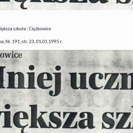
iększa szkoła : Ciężkowice
, Nr. 191, str. 23, 01.01.1995 r.