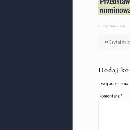
20 stycznia 2024
Czytaj dale
Dodaj ko
Twój adres email
Komentarz
*