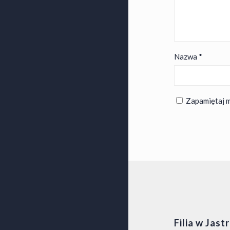
Nazwa
*
Zapamiętaj m
Filia w Jast