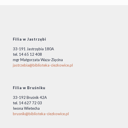
Filia w Jastrzębi
33-191 Jastrzębia 180A
tel. 14 65 12 408
mgr Małgorzata Waza-Zięcina
jastrzebia@biblioteka-ciezkowice.pl
Filia w Bruśniku
33-192 Bruśnik 42A
tel. 14 627 72 03
Iwona Wietecha
brusnik@biblioteka-ciezkowice.pl