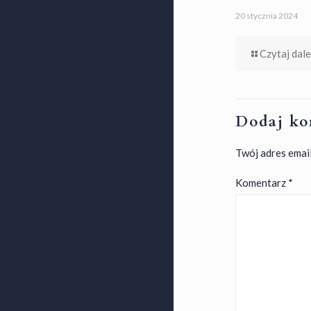
20 stycznia 2024
Czytaj dale
Dodaj ko
Twój adres email
Komentarz
*