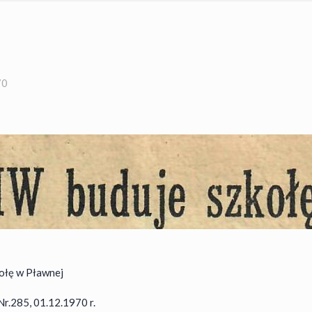
70
ołę w Pławnej
Nr.285, 01.12.1970 r.