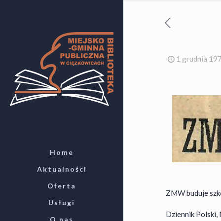
1 grudnia 19
Home
Aktualności
Oferta
ZMW buduje szk
Usługi
Dziennik Polski, 
O nas