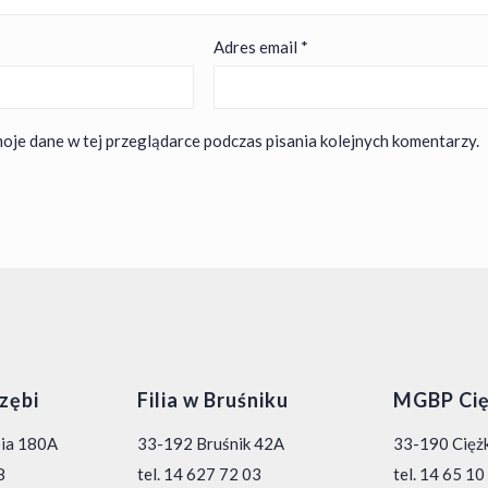
Adres email
*
oje dane w tej przeglądarce podczas pisania kolejnych komentarzy.
rzębi
Filia w Bruśniku
MGBP Cię
bia 180A
33-192 Bruśnik 42A
33-190 Ciężk
8
tel. 14 627 72 03
tel. 14 65 1