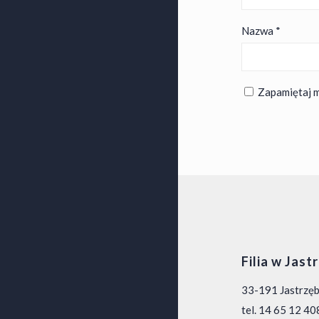
Nazwa
*
Zapamiętaj m
Filia w Jast
33-191 Jastrzę
tel. 14 65 12 40