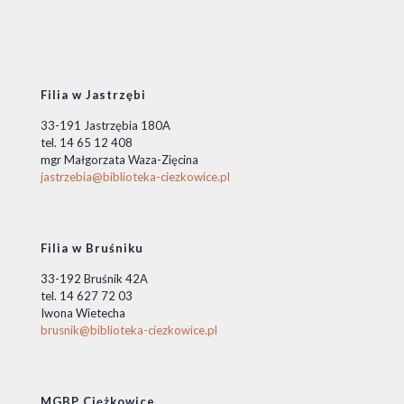
Filia w Jastrzębi
33-191 Jastrzębia 180A
tel. 14 65 12 408
mgr Małgorzata Waza-Zięcina
jastrzebia@biblioteka-ciezkowice.pl
Filia w Bruśniku
33-192 Bruśnik 42A
tel. 14 627 72 03
Iwona Wietecha
brusnik@biblioteka-ciezkowice.pl
MGBP Ciężkowice