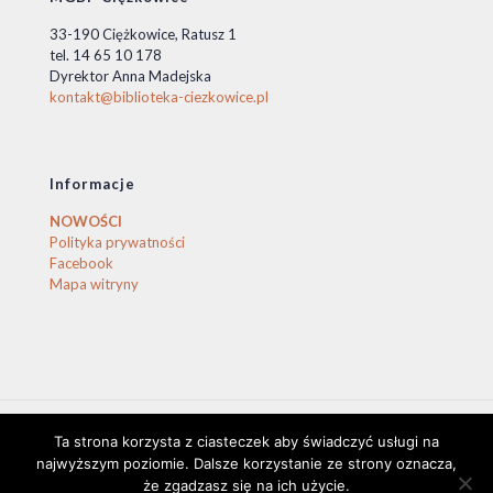
33-190 Ciężkowice, Ratusz 1
tel. 14 65 10 178
Dyrektor Anna Madejska
kontakt@biblioteka-ciezkowice.pl
Informacje
NOWOŚCI
Polityka prywatności
Facebook
Mapa witryny
Ta strona korzysta z ciasteczek aby świadczyć usługi na
© 2020 Biblioteka Ciężkowice. © by stasio
najwyższym poziomie. Dalsze korzystanie ze strony oznacza,
że zgadzasz się na ich użycie.