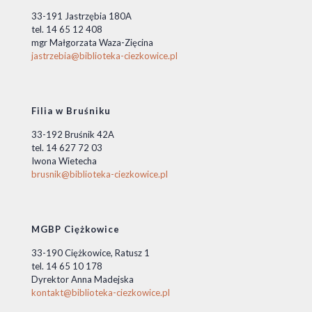
33-191 Jastrzębia 180A
tel. 14 65 12 408
mgr Małgorzata Waza-Zięcina
jastrzebia@biblioteka-ciezkowice.pl
Filia w Bruśniku
33-192 Bruśnik 42A
tel. 14 627 72 03
Iwona Wietecha
brusnik@biblioteka-ciezkowice.pl
MGBP Ciężkowice
33-190 Ciężkowice, Ratusz 1
tel. 14 65 10 178
Dyrektor Anna Madejska
kontakt@biblioteka-ciezkowice.pl