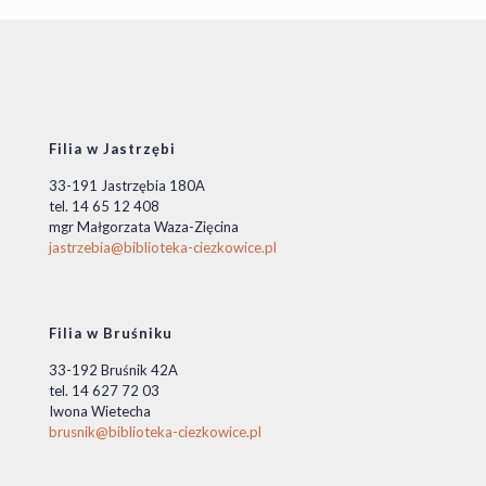
Filia w Jastrzębi
33-191 Jastrzębia 180A
tel. 14 65 12 408
mgr Małgorzata Waza-Zięcina
jastrzebia@biblioteka-ciezkowice.pl
Filia w Bruśniku
33-192 Bruśnik 42A
tel. 14 627 72 03
Iwona Wietecha
brusnik@biblioteka-ciezkowice.pl