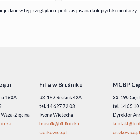
oje dane w tej przeglądarce podczas pisania kolejnych komentarzy.
rzębi
Filia w Bruśniku
MGBP Cię
bia 180A
33-192 Bruśnik 42A
33-190 Ciężk
8
tel. 14 627 72 03
tel. 14 65 1
 Waza-Zięcina
Iwona Wietecha
Dyrektor An
ioteka-
brusnik@biblioteka-
kontakt@bibl
ciezkowice.pl
ciezkowice.pl