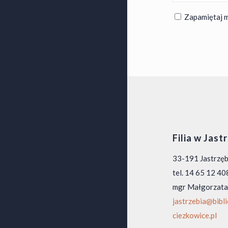
Zapamiętaj m
Filia w Jast
33-191 Jastrzę
tel. 14 65 12 40
mgr Małgorzata
jastrzebia@bibl
ciezkowice.pl