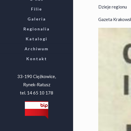
Dzieje regionu
Filie
Galeria
Gazeta Krakowska
Regionalia
Katalogi
Archiwum
Kontakt
33-190 Ciężkowice,
Rynek-Ratusz
tel. 14 65 10 178