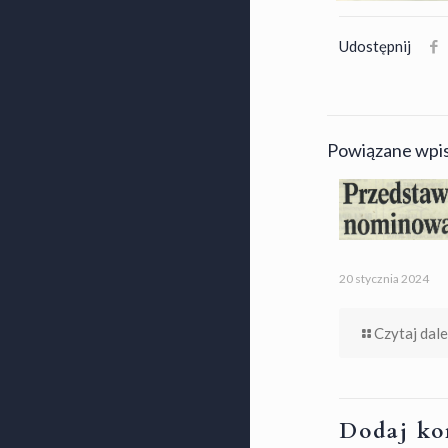
Udostępnij
Powiązane wpi
20 stycznia 2024
Czytaj dale
Dodaj ko