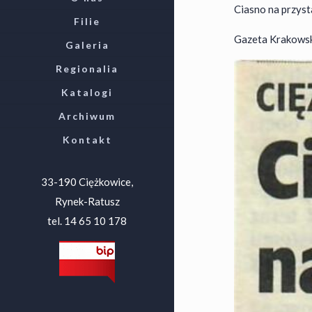
Ciasno na przys
Filie
Gazeta Krakowska 
Galeria
Regionalia
Katalogi
Archiwum
Kontakt
33-190 Ciężkowice,
Rynek-Ratusz
tel. 14 65 10 178