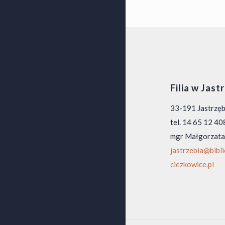
Filia w Jast
33-191 Jastrzę
tel. 14 65 12 40
mgr Małgorzata
jastrzebia@bibl
ciezkowice.pl