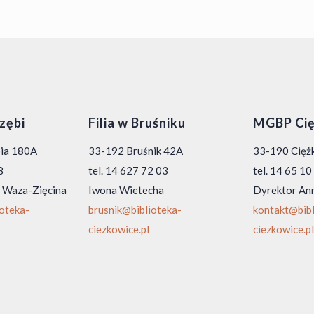
rzębi
Filia w Bruśniku
MGBP Cię
bia 180A
33-192 Bruśnik 42A
33-190 Ciężk
8
tel. 14 627 72 03
tel. 14 65 1
 Waza-Zięcina
Iwona Wietecha
Dyrektor An
ioteka-
brusnik@biblioteka-
kontakt@bibl
ciezkowice.pl
ciezkowice.pl