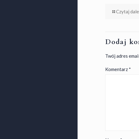
Czytaj dale
Dodaj ko
Twój adres email
Komentarz
*