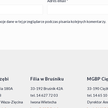
Adres email
*
oje dane w tej przeglądarce podczas pisania kolejnych komentarzy.
rzębi
Filia w Bruśniku
MGBP Cię
bia 180A
33-192 Bruśnik 42A
33-190 Ciężk
8
tel. 14 627 72 03
tel. 14 65 1
 Waza-Zięcina
Iwona Wietecha
Dyrektor An