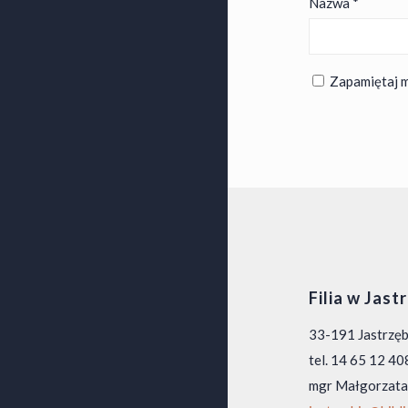
Nazwa
*
Zapamiętaj m
Filia w Jast
33-191 Jastrzę
tel. 14 65 12 40
mgr Małgorzata