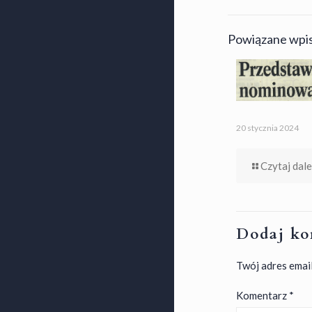
Powiązane wpi
20 stycznia 2024
Czytaj dale
Dodaj ko
Twój adres email
Komentarz
*