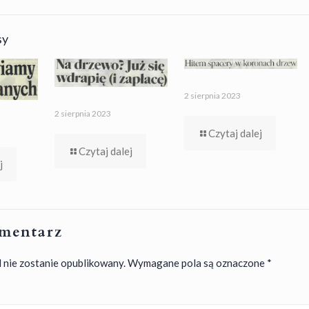
sy
2 sierpnia 2023
2 sierpnia 2023
Czytaj dalej
Czytaj dalej
j
mentarz
 nie zostanie opublikowany.
Wymagane pola są oznaczone
*