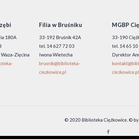
rzębi
Filia w Bruśniku
MGBP Cię
bia 180A
33-192 Bruśnik 42A
33-190 Ciężk
8
tel. 14 627 72 03
tel. 14 65 1
 Waza-Zięcina
Iwona Wietecha
Dyrektor An
ioteka-
brusnik@biblioteka-
kontakt@bibl
ciezkowice.pl
ciezkowice.pl
© 2020 Biblioteka Ciężkowice. © by