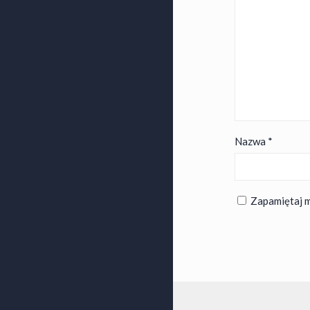
Nazwa
*
Zapamiętaj m