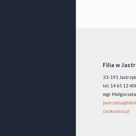
Filia w Jast
33-191 Jastrzę
tel. 14 65 12 40
mgr Małgorzata
jastrzebia@bibl
ciezkowice.pl