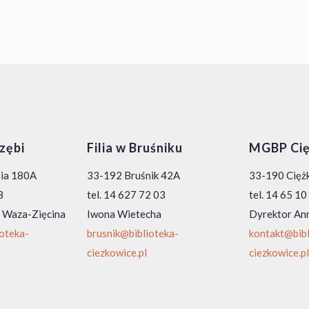
rzębi
Filia w Bruśniku
MGBP Cię
bia 180A
33-192 Bruśnik 42A
33-190 Ciężk
8
tel. 14 627 72 03
tel. 14 65 1
 Waza-Zięcina
Iwona Wietecha
Dyrektor An
ioteka-
brusnik@biblioteka-
kontakt@bibl
ciezkowice.pl
ciezkowice.pl