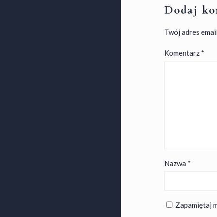
Dodaj ko
Twój adres email
Komentarz
*
Nazwa
*
Zapamiętaj m