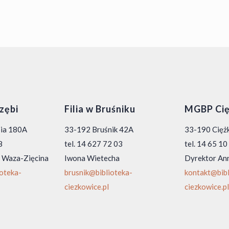
rzębi
Filia w Bruśniku
MGBP Cię
bia 180A
33-192 Bruśnik 42A
33-190 Ciężk
8
tel. 14 627 72 03
tel. 14 65 1
 Waza-Zięcina
Iwona Wietecha
Dyrektor An
ioteka-
brusnik@biblioteka-
kontakt@bibl
ciezkowice.pl
ciezkowice.pl