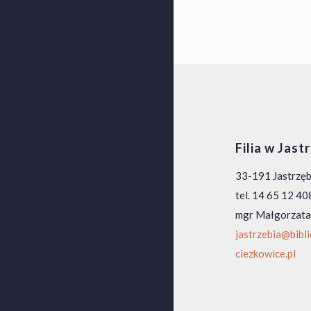
Filia w Jast
33-191 Jastrzę
tel. 14 65 12 40
mgr Małgorzata
jastrzebia@bibl
ciezkowice.pl