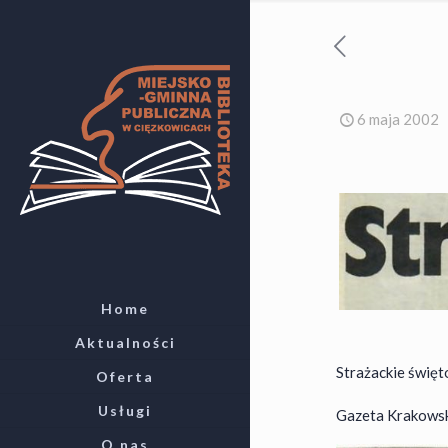
6 maja 2002
Home
Aktualności
Strażackie święt
Oferta
Usługi
Gazeta Krakowska
O nas