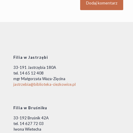
Filia w Jastrzębi
33-191 Jastrzębia 180A
tel. 14 65 12 408
mgr Małgorzata Waza-Zięcina
jastrzebia@biblioteka-ciezkowice.pl
Filia w Bruśniku
33-192 Bruśnik 42A
tel. 14 627 72 03
Iwona Wietecha