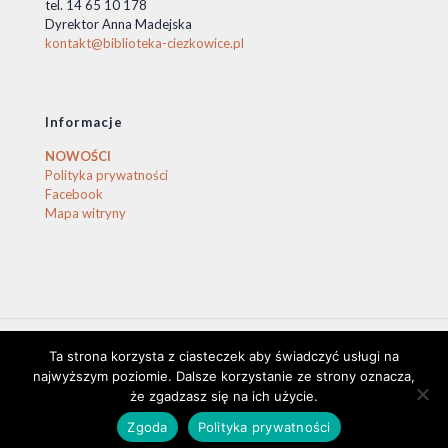
tel. 14 65 10 178
Dyrektor Anna Madejska
kontakt@biblioteka-ciezkowice.pl
Informacje
NOWOŚCI
Polityka prywatności
Facebook
Mapa witryny
Ta strona korzysta z ciasteczek aby świadczyć usługi na
© 2020 Biblioteka Ciężkowice. © by stasio
najwyższym poziomie. Dalsze korzystanie ze strony oznacza,
że zgadzasz się na ich użycie.
Zgoda
Polityka prywatności