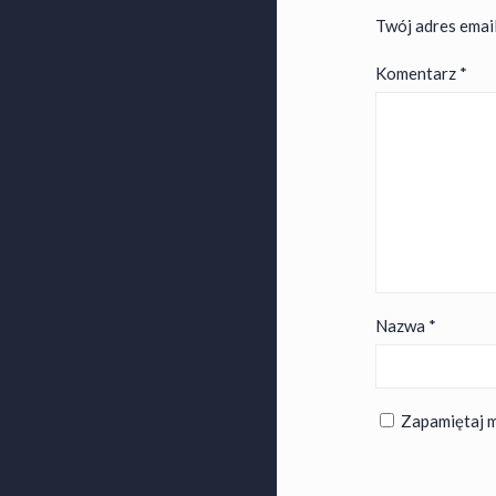
Twój adres email
Komentarz
*
Nazwa
*
Zapamiętaj m