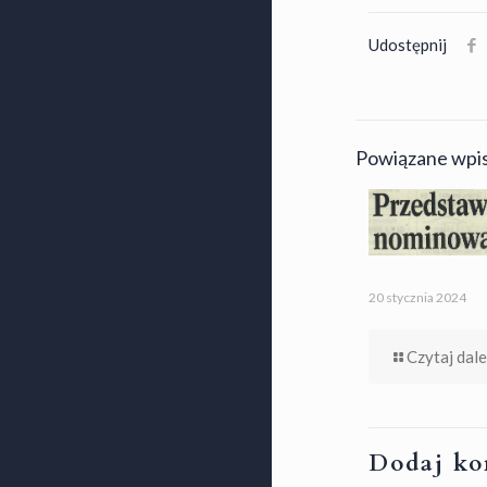
Udostępnij
Powiązane wpi
20 stycznia 2024
Czytaj dale
Dodaj ko