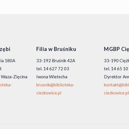
rzębi
Filia w Bruśniku
MGBP Cię
bia 180A
33-192 Bruśnik 42A
33-190 Ciężk
8
tel. 14 627 72 03
tel. 14 65 1
 Waza-Zięcina
Iwona Wietecha
Dyrektor An
ioteka-
brusnik@biblioteka-
kontakt@bibl
ciezkowice.pl
ciezkowice.pl