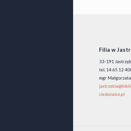
Filia w Jast
33-191 Jastrzę
tel. 14 65 12 40
mgr Małgorzata
jastrzebia@bibl
ciezkowice.pl