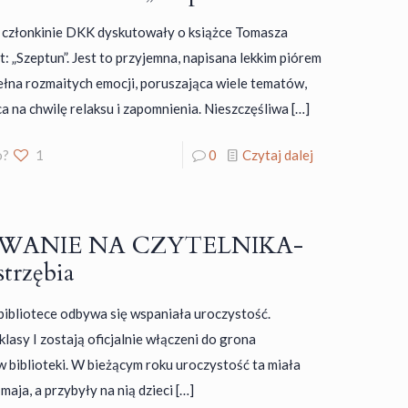
. członkinie DKK dyskutowały o książce Tomasza
: „Szeptun”. Jest to przyjemna, napisana lekkim piórem
ełna rozmaitych emocji, poruszająca wiele tematów,
a na chwilę relaksu i zapomnienia. Nieszczęśliwa
[…]
o?
1
0
Czytaj dalej
WANIE NA CZYTELNIKA-
astrzębia
bibliotece odbywa się wspaniała uroczystość.
lasy I zostają oficjalnie włączeni do grona
w biblioteki. W bieżącym roku uroczystość ta miała
maja, a przybyły na nią dzieci
[…]