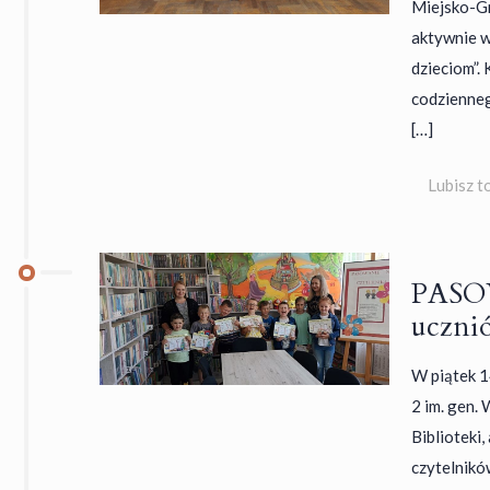
Miejsko-Gm
aktywnie w
dzieciom”.
codzienneg
[…]
Lubisz t
PASO
ucznió
W piątek 1
2 im. gen.
Biblioteki,
czytelnikó