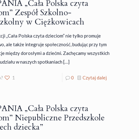
NIA „Cała Polska czyta
iom” Zespół Szkolno-
szkolny w Ciężkowicach
cji „Cała Polska czyta dzieciom” nie tylko promuje
wo, ale także integruje społeczność, budując przy tym
cje między dorosłymi a dziećmi. Zachęcamy wszystkich
 udziału w naszych spotkaniach
[…]
o?
1
0
Czytaj dalej
NIA „Cała Polska czyta
iom” Niepubliczne Przedszkole
ech dziecka”