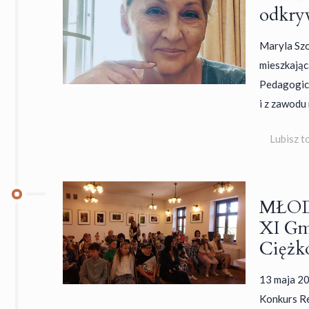
odkry
Maryla Szc
mieszkając
Pedagogic
i z zawodu
Lubisz t
MŁOD
XI Gm
Ciężk
13 maja 20
Konkurs Re