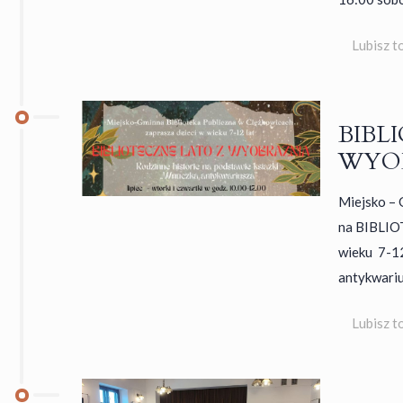
Lubisz t
BIBL
WYO
Miejsko – 
na BIBLIO
wieku 7-12
antykwariu
Lubisz t