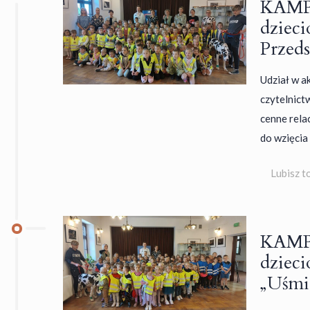
KAMPA
dziec
Przed
Udział w ak
czytelnict
cenne rela
do wzięcia
Lubisz t
KAMPA
dziec
„Uśmi