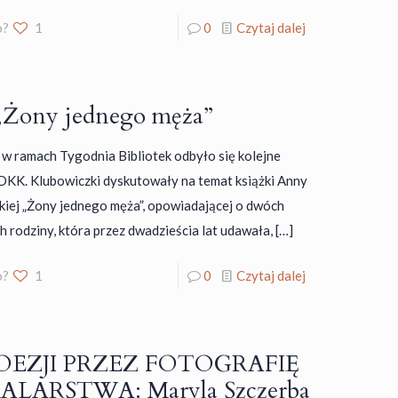
o?
1
0
Czytaj dalej
Żony jednego męża”
. w ramach Tygodnia Bibliotek odbyło się kolejne
DKK. Klubowiczki dyskutowały na temat książki Anny
iej „Żony jednego męża”, opowiadającej o dwóch
h rodziny, która przez dwadzieścia lat udawała,
[…]
o?
1
0
Czytaj dalej
OEZJI PRZEZ FOTOGRAFIĘ
ALARSTWA: Maryla Szczerba