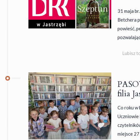
31 maja br
Betchera pt
powieść, p
pozwalając
Lubisz t
PASO
filia J
Co roku w 
Uczniowie k
czytelnikó
miejsce 27 