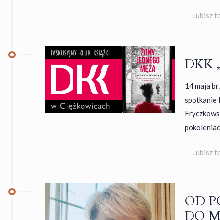
Lubisz t
DKK „
14 maja br
spotkanie 
Fryczkowsk
pokoleniac
Lubisz t
OD P
DO M