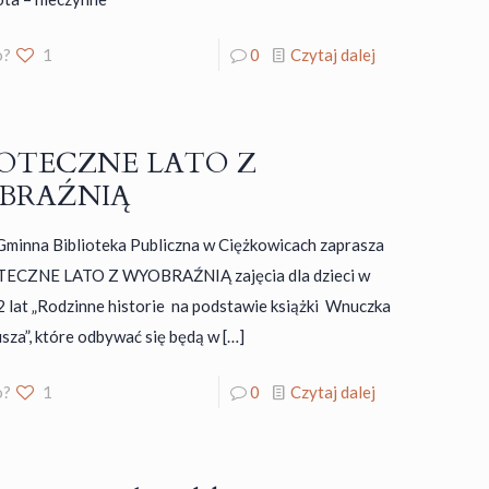
o?
1
0
Czytaj dalej
IOTECZNE LATO Z
BRAŹNIĄ
Gminna Biblioteka Publiczna w Ciężkowicach zaprasza
TECZNE LATO Z WYOBRAŹNIĄ zajęcia dla dzieci w
 lat „Rodzinne historie na podstawie książki Wnuczka
sza”, które odbywać się będą w
[…]
o?
1
0
Czytaj dalej