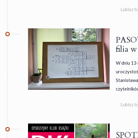
Lubisz t
PASO
filia 
W dniu 13 
uroczystość
Stanisława
czytelnikó
Lubisz t
SPOTK