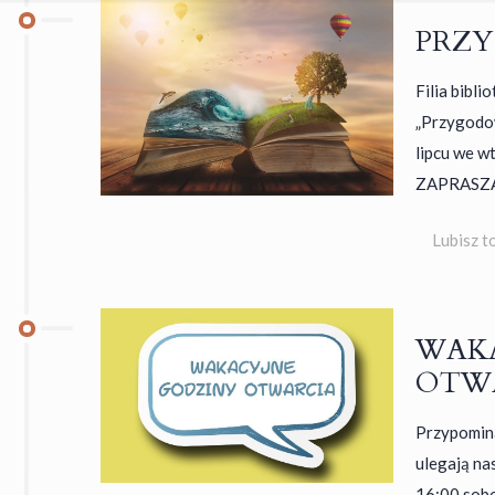
PRZY
Filia bibli
„Przygodow
lipcu we w
ZAPRASZA
Lubisz t
WAK
OTW
Przypomina
ulegają na
16:00 sobo