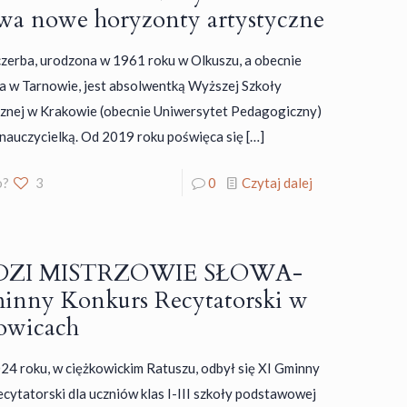
wa nowe horyzonty artystyczne
zerba, urodzona w 1961 roku w Olkuszu, a obecnie
a w Tarnowie, jest absolwentką Wyższej Szkoły
znej w Krakowie (obecnie Uniwersytet Pedagogiczny)
 nauczycielką. Od 2019 roku poświęca się
[…]
o?
3
0
Czytaj dalej
ZI MISTRZOWIE SŁOWA-
inny Konkurs Recytatorski w
owicach
24 roku, w ciężkowickim Ratuszu, odbył się XI Gminny
cytatorski dla uczniów klas I-III szkoły podstawowej