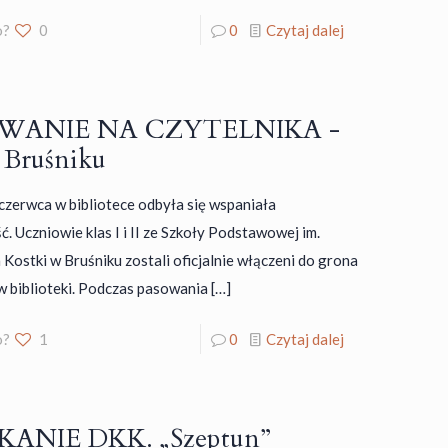
o?
0
0
Czytaj dalej
WANIE NA CZYTELNIKA -
w Bruśniku
czerwca w bibliotece odbyła się wspaniała
. Uczniowie klas I i II ze Szkoły Podstawowej im.
 Kostki w Bruśniku zostali oficjalnie włączeni do grona
w biblioteki. Podczas pasowania
[…]
o?
1
0
Czytaj dalej
ANIE DKK. „Szeptun”