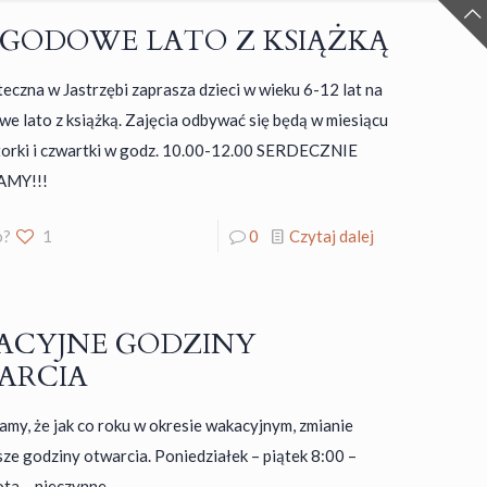
GODOWE LATO Z KSIĄŻKĄ
oteczna w Jastrzębi zaprasza dzieci w wieku 6-12 lat na
e lato z książką. Zajęcia odbywać się będą w miesiącu
torki i czwartki w godz. 10.00-12.00 SERDECZNIE
MY!!!
o?
1
0
Czytaj dalej
ACYJNE GODZINY
ARCIA
my, że jak co roku w okresie wakacyjnym, zmianie
sze godziny otwarcia. Poniedziałek – piątek 8:00 –
ta – nieczynne