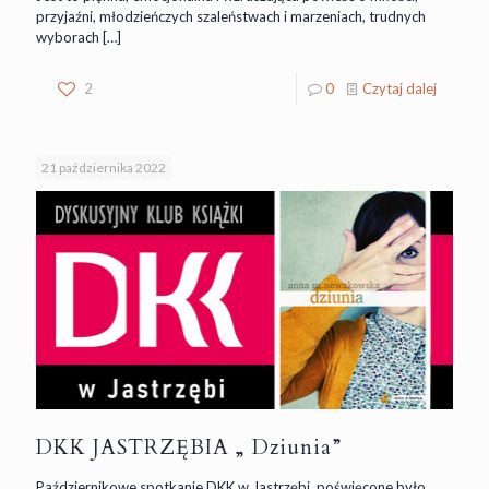
przyjaźni, młodzieńczych szaleństwach i marzeniach, trudnych
wyborach
[…]
2
0
Czytaj dalej
21 października 2022
DKK JASTRZĘBIA „ Dziunia”
Październikowe spotkanie DKK w Jastrzębi, poświęcone było