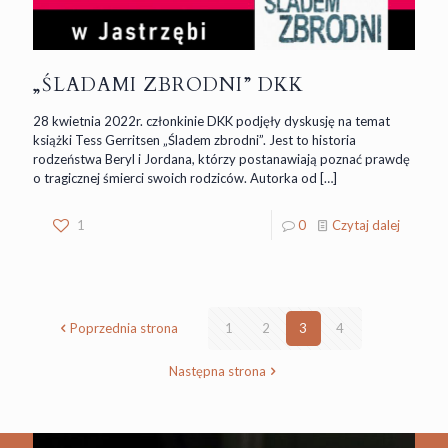
„ŚLADAMI ZBRODNI” DKK
28 kwietnia 2022r. członkinie DKK podjęły dyskusję na temat
książki Tess Gerritsen „Śladem zbrodni”. Jest to historia
rodzeństwa Beryl i Jordana, którzy postanawiają poznać prawdę
o tragicznej śmierci swoich rodziców. Autorka od
[…]
1
0
Czytaj dalej
Poprzednia strona
1
2
3
4
Następna strona