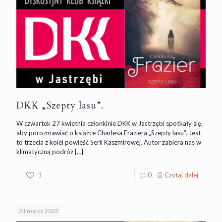
DKK „Szepty lasu”.
W czwartek 27 kwietnia członkinie DKK w Jastrzębi spotkały się,
aby porozmawiać o książce Charlesa Fraziera „Szepty lasu”. Jest
to trzecia z kolei powieść Serii Kaszmirowej. Autor zabiera nas w
klimatyczną podróż
[…]
1
0
Czytaj dalej
31 marca 2023