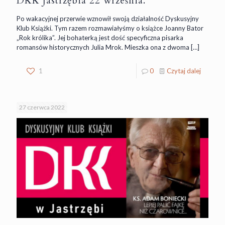
DKK Jastrzębia 22 września.
Po wakacyjnej przerwie wznowił swoją działalność Dyskusyjny
Klub Książki. Tym razem rozmawiałyśmy o książce Joanny Bator
„Rok królika”. Jej bohaterką jest dość specyficzna pisarka
romansów historycznych Julia Mrok. Mieszka ona z dwoma
[…]
1
0
Czytaj dalej
27 czerwca 2022