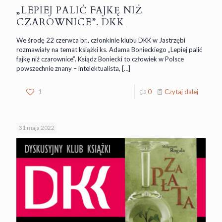
„LEPIEJ PALIĆ FAJKĘ NIŻ
CZAROWNICE”. DKK
We środę 22 czerwca br., członkinie klubu DKK w Jastrzębi
rozmawiały na temat książki ks. Adama Bonieckiego „Lepiej palić
fajkę niż czarownice”. Ksiądz Boniecki to człowiek w Polsce
powszechnie znany – intelektualista,
[…]
1
0
Czytaj dalej
31 maja 2022