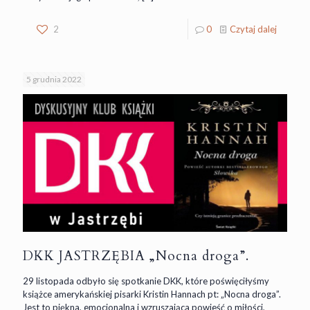
2
0
Czytaj dalej
5 grudnia 2022
DKK JASTRZĘBIA „Nocna droga”.
29 listopada odbyło się spotkanie DKK, które poświęciłyśmy
książce amerykańskiej pisarki Kristin Hannach pt: „Nocna droga”.
Jest to piękna, emocjonalna i wzruszająca powieść o miłości,