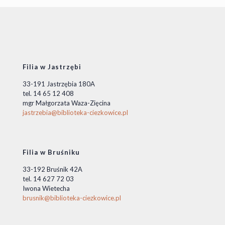
Filia w Jastrzębi
33-191 Jastrzębia 180A
tel. 14 65 12 408
mgr Małgorzata Waza-Zięcina
jastrzebia@biblioteka-ciezkowice.pl
Filia w Bruśniku
33-192 Bruśnik 42A
tel. 14 627 72 03
Iwona Wietecha
brusnik@biblioteka-ciezkowice.pl