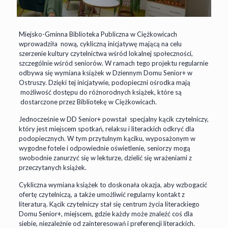
Miejsko-Gminna Biblioteka Publiczna w Ciężkowicach
wprowadziła nową, cykliczną inicjatywę mającą na celu
szerzenie kultury czytelnictwa wśród lokalnej społeczności,
szczególnie wśród seniorów. W ramach tego projektu regularnie
odbywa się wymiana książek w Dziennym Domu Senior+ w
Ostruszy. Dzięki tej inicjatywie, podopieczni ośrodka mają
możliwość dostępu do różnorodnych książek, które są
dostarczone przez Bibliotekę w Ciężkowicach.
Jednocześnie w DD Senior+ powstał specjalny kącik czytelniczy,
który jest miejscem spotkań, relaksu i literackich odkryć dla
podopiecznych. W tym przytulnym kąciku, wyposażonym w
wygodne fotele i odpowiednie oświetlenie, seniorzy mogą
swobodnie zanurzyć się w lekturze, dzielić się wrażeniami z
przeczytanych książek.
Cykliczna wymiana książek to doskonała okazja, aby wzbogacić
ofertę czytelniczą, a także umożliwić regularny kontakt z
literaturą. Kącik czytelniczy stał się centrum życia literackiego
Domu Senior+, miejscem, gdzie każdy może znaleźć coś dla
siebie, niezależnie od zainteresowań i preferencji literackich.