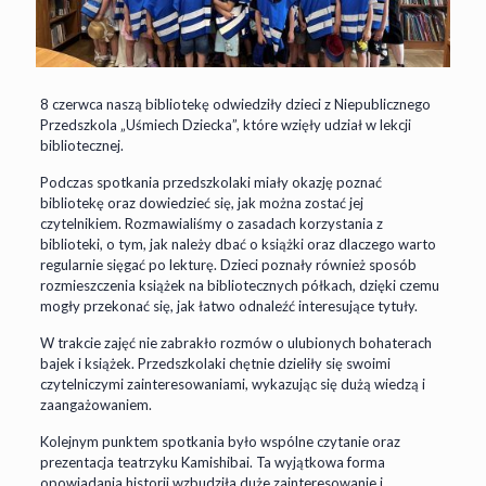
8 czerwca naszą bibliotekę odwiedziły dzieci z Niepublicznego
Przedszkola „Uśmiech Dziecka”, które wzięły udział w lekcji
bibliotecznej.
Podczas spotkania przedszkolaki miały okazję poznać
bibliotekę oraz dowiedzieć się, jak można zostać jej
czytelnikiem. Rozmawialiśmy o zasadach korzystania z
biblioteki, o tym, jak należy dbać o książki oraz dlaczego warto
regularnie sięgać po lekturę. Dzieci poznały również sposób
rozmieszczenia książek na bibliotecznych półkach, dzięki czemu
mogły przekonać się, jak łatwo odnaleźć interesujące tytuły.
W trakcie zajęć nie zabrakło rozmów o ulubionych bohaterach
bajek i książek. Przedszkolaki chętnie dzieliły się swoimi
czytelniczymi zainteresowaniami, wykazując się dużą wiedzą i
zaangażowaniem.
Kolejnym punktem spotkania było wspólne czytanie oraz
prezentacja teatrzyku Kamishibai. Ta wyjątkowa forma
opowiadania historii wzbudziła duże zainteresowanie i