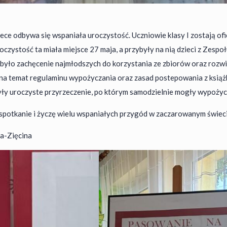
tece odbywa się wspaniała uroczystość. Uczniowie klasy I zostają ofi
oczystość ta miała miejsce 27 maja, a przybyły na nią dzieci z Zes
 było zachęcenie najmłodszych do korzystania ze zbiorów oraz rozwij
 na temat regulaminu wypożyczania oraz zasad postepowania z książ
yły uroczyste przyrzeczenie, po którym samodzielnie mogły wypożycz
 spotkanie i życzę wielu wspaniałych przygód w zaczarowanym świeci
a-Zięcina