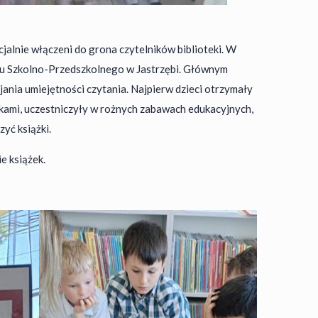
cjalnie włączeni do grona czytelników biblioteki. W
połu Szkolno-Przedszkolnego w Jastrzębi. Głównym
ania umiejętności czytania. Najpierw dzieci otrzymały
kami, uczestniczyły w rożnych zabawach edukacyjnych,
yć książki.
e książek.