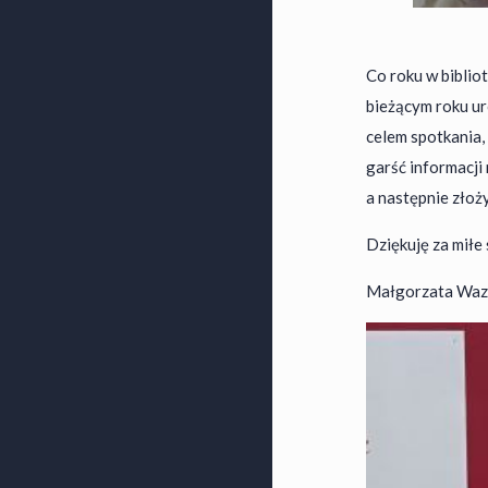
Co roku w biblio
bieżącym roku ur
celem spotkania,
garść informacji
a następnie złoż
Dziękuję za miłe
Małgorzata Waz