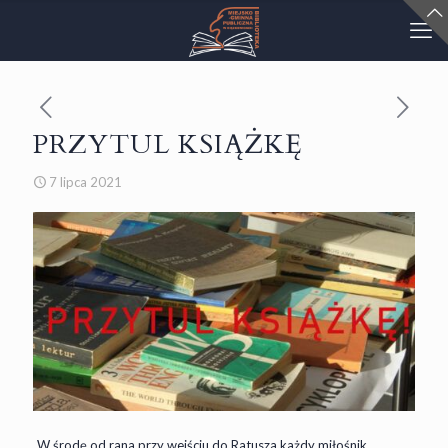
PRZYTUL KSIĄŻKĘ
7 lipca 2021
W środę od rana przy wejściu do Ratusza każdy miłośnik