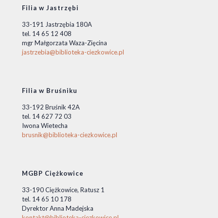
Filia w Jastrzębi
33-191 Jastrzębia 180A
tel. 14 65 12 408
mgr Małgorzata Waza-Zięcina
jastrzebia@biblioteka-ciezkowice.pl
Filia w Bruśniku
33-192 Bruśnik 42A
tel. 14 627 72 03
Iwona Wietecha
brusnik@biblioteka-ciezkowice.pl
MGBP Ciężkowice
33-190 Ciężkowice, Ratusz 1
tel. 14 65 10 178
Dyrektor Anna Madejska
kontakt@biblioteka-ciezkowice.pl