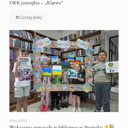
DKK Jastrzębia – „Klątwa”
Czytaj dalej
6 lipca 2026
Wakacyjna przygoda w bibliotece w Bruśniku