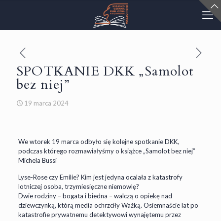
SPOTKANIE DKK „Samolot
bez niej”
19 marca 2024
We wtorek 19 marca odbyło się kolejne spotkanie DKK,
podczas którego rozmawiałyśmy o książce „Samolot bez niej”
Michela Bussi
Lyse-Rose czy Emilie? Kim jest jedyna ocalała z katastrofy
lotniczej osoba, trzymiesięczne niemowlę?
Dwie rodziny – bogata i biedna – walczą o opiekę nad
dziewczynką, którą media ochrzciły Ważką. Osiemnaście lat po
katastrofie prywatnemu detektywowi wynajętemu przez