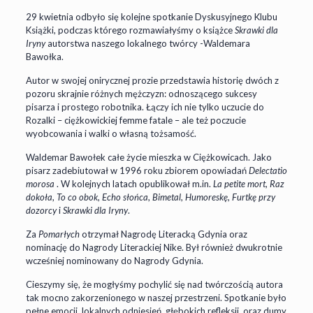
29 kwietnia odbyło się kolejne spotkanie Dyskusyjnego Klubu
Książki, podczas którego rozmawiałyśmy o książce
Skrawki dla
Iryny
autorstwa naszego lokalnego twórcy -Waldemara
Bawołka.
Autor w swojej onirycznej prozie przedstawia historię dwóch z
pozoru skrajnie różnych mężczyzn: odnoszącego sukcesy
pisarza i prostego robotnika. Łączy ich nie tylko uczucie do
Rozalki – ciężkowickiej femme fatale – ale też poczucie
wyobcowania i walki o własną tożsamość.
Waldemar Bawołek całe życie mieszka w Ciężkowicach. Jako
pisarz zadebiutował w 1996 roku zbiorem opowiadań
Delectatio
morosa
. W kolejnych latach opublikował m.in.
La petite mort
,
Raz
dokoła
,
To co obok
,
Echo słońca
,
Bimetal
,
Humoreskę
,
Furtkę przy
dozorcy
i
Skrawki dla Iryny
.
Za
Pomarłych
otrzymał Nagrodę Literacką Gdynia oraz
nominację do Nagrody Literackiej Nike. Był również dwukrotnie
wcześniej nominowany do Nagrody Gdynia.
Cieszymy się, że mogłyśmy pochylić się nad twórczością autora
tak mocno zakorzenionego w naszej przestrzeni. Spotkanie było
pełne emocji, lokalnych odniesień, głębokich refleksji, oraz dumy