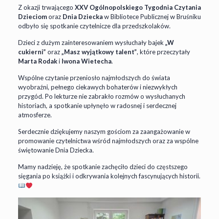
Z okazji trwającego
XXV Ogólnopolskiego Tygodnia Czytania
Dzieciom
oraz
Dnia Dziecka
w Bibliotece Publicznej w Bruśniku
odbyło się spotkanie czytelnicze dla przedszkolaków.
Dzieci z dużym zainteresowaniem wysłuchały bajek
„W
cukierni”
oraz
„Masz wyjątkowy talent”
, które przeczytały
Marta Rodak
i
Iwona Wietecha
.
Wspólne czytanie przeniosło najmłodszych do świata
wyobraźni, pełnego ciekawych bohaterów i niezwykłych
przygód. Po lekturze nie zabrakło rozmów o wysłuchanych
historiach, a spotkanie upłynęło w radosnej i serdecznej
atmosferze.
Serdecznie dziękujemy naszym gościom za zaangażowanie w
promowanie czytelnictwa wśród najmłodszych oraz za wspólne
świętowanie Dnia Dziecka.
Mamy nadzieję, że spotkanie zachęciło dzieci do częstszego
sięgania po książki i odkrywania kolejnych fascynujących historii.