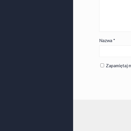
Nazwa
*
Zapamiętaj m