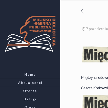
7 październi
Home
Międzynarodowe 
Aktualności
Gazeta Krakowska 
Oferta
Usługi
O nas