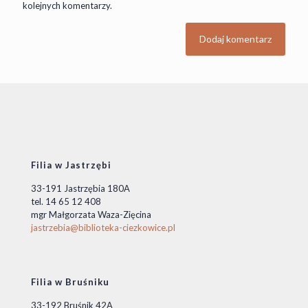
kolejnych komentarzy.
Filia w Jastrzębi
33-191 Jastrzębia 180A
tel. 14 65 12 408
mgr Małgorzata Waza-Zięcina
jastrzebia@biblioteka-ciezkowice.pl
Filia w Bruśniku
33-192 Bruśnik 42A